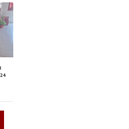
d
024