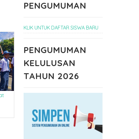
PENGUMUMAN
KLIK UNTUK DAFTAR SISWA BARU
PENGUMUMAN
PENDAFTARAN
PEMBEKALAN
SISWA BARU
PRAKERIND
KELULUSAN
TAHUN 2025
TAHUN
28-02-2025 pukul
AJARAN
TAHUN 2026
15:28
2023/2024
16-08-2023 pukul
13:08
at