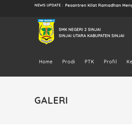
NEWS UPDATE :
Pesantren Kilat Ramadhan Menga
Semarak HUT Kemerdekaan RI ke
SMK NEGERI 2 SINJAI
Pendaftaran Siswa Baru Tahun 2
SINJAI UTARA KABUPATEN SINJAI
Pembekalan Prakerind Tahun Aja
Pendaftaran Siswa Baru Tahun 2
Home
Prodi
PTK
Profil
K
Studi Tiru SMK Neg 3 Enrekang ..
JUARA III LKS TINGKAT PROVINSI 
Persiapan Praktek Kerja Industri.
GALERI
Implementasi Kurikulum Merdek
Pendaftaran Siswa Baru Tahun 2