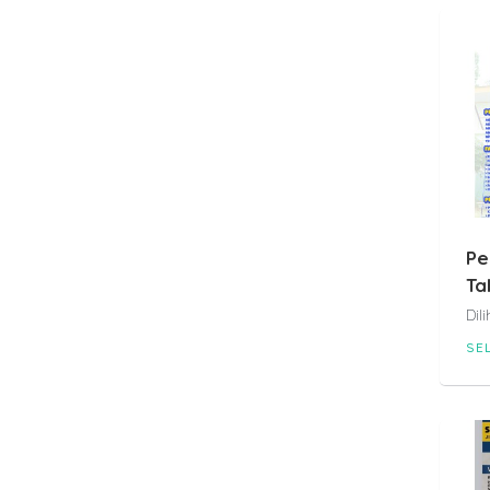
Pe
Ta
Dil
SE