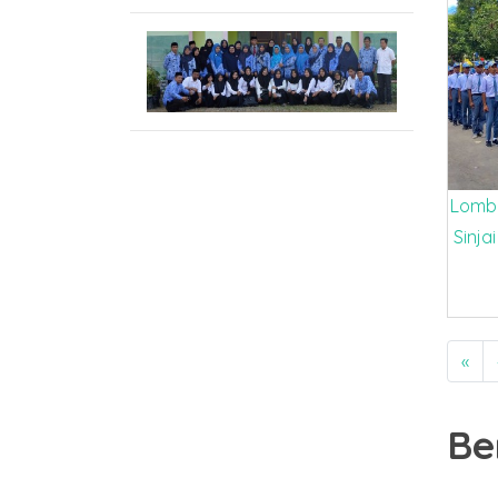
Lomba
Sinja
«
Be