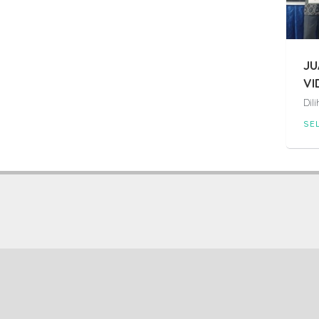
JU
VI
Dil
SE