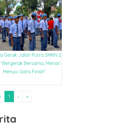
 Gerak Jalan Putra SMKN 2
i “Bergerak Bersama, Menari
Menuju Garis Finish”
‹
1
›
»
rita