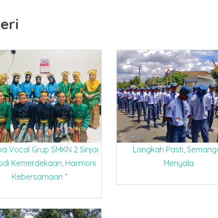
eri
PESANTREN
SEMARAK
KILAT
HUT
RAMADHAN
KEMERDEKAAN
MENGAJI
RI KE 80
SMKN 2
TAHUN 2025
SINJAI
14-08-2025 pukul
15:24
4-02-2026 pukul
4:34
a Vocal Grup SMKN 2 Sinjai
Langkah Pasti, Semang
odi Kemerdekaan, Harmoni
Menyala
Kebersamaan “