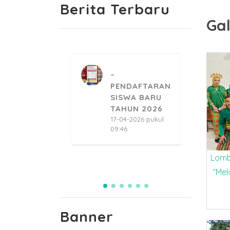
Berita Terbaru
Gal
PENDAFTARAN
PENDAFTARAN
ISWA BARU
SISWA BARU
TAHUN 2023
TAHUN 2026
5-04-2023 pukul
17-04-2026 pukul
3:28
09:46
2
1
Lomb
“Mel
Banner