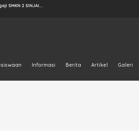
ji SMKN 2 SINJAI...
 80 Tahun 2025...
025...
ran 2023/2024...
023...
esiswaan
Informasi
Berita
Artikel
Galeri
.
TAHUN 2022...
..
a...
026...