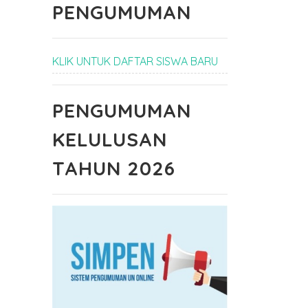
PENGUMUMAN
KLIK UNTUK DAFTAR SISWA BARU
PENGUMUMAN
PENDAFTARAN
PEMBEKALAN
SISWA BARU
PRAKERIND
KELULUSAN
TAHUN 2025
TAHUN
28-02-2025 pukul
AJARAN
TAHUN 2026
15:28
2023/2024
16-08-2023 pukul
13:08