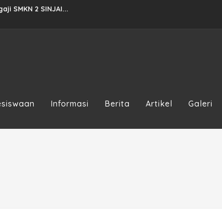
ji SMKN 2 SINJAI...
 80 Tahun 2025...
025...
ran 2023/2024...
023...
esiswaan
Informasi
Berita
Artikel
Galeri
.
TAHUN 2022...
..
a...
026...