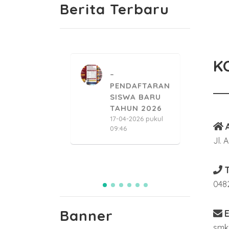
Berita Terbaru
K
PENDAFTARAN
PENDAFTARAN
ISWA BARU
SISWA BARU
TAHUN 2023
TAHUN 2026
5-04-2023 pukul
17-04-2026 pukul
3:28
09:46
Jl. 
2
1
T
048
Banner
E
smkn