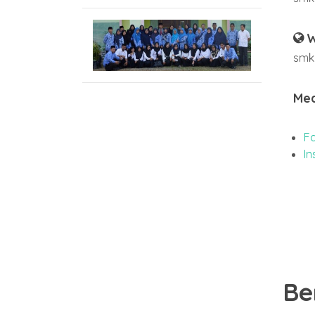
W
smkn
Med
F
I
Be