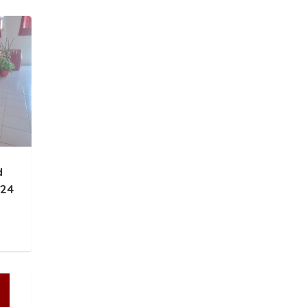
d
024