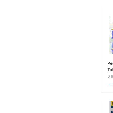
Pe
Ta
Dil
SE