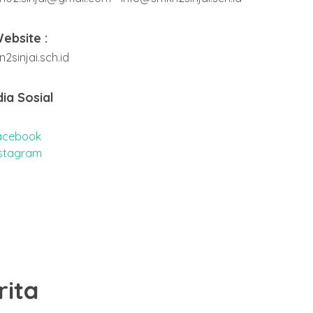
ebsite :
2sinjai.sch.id
ia Sosial
acebook
nstagram
rita