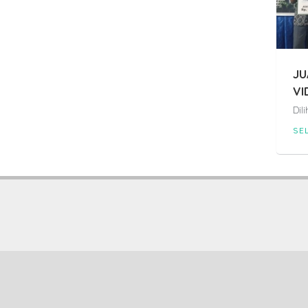
JU
VI
Dil
SE