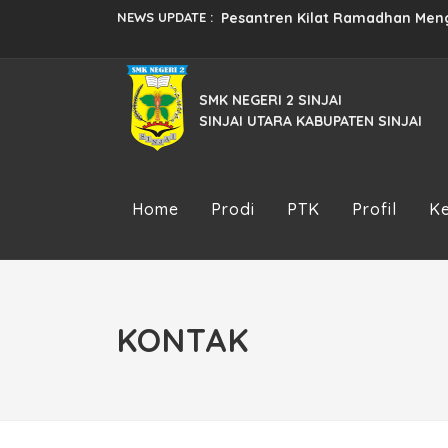
NEWS UPDATE :
Pesantren Kilat Ramadhan Menga
Semarak HUT Kemerdekaan RI ke
SMK NEGERI 2 SINJAI
Pendaftaran Siswa Baru Tahun 2
SINJAI UTARA KABUPATEN SINJAI
Pembekalan Prakerind Tahun Aja
Pendaftaran Siswa Baru Tahun 2
Home
Prodi
PTK
Profil
K
Studi Tiru SMK Neg 3 Enrekang ..
JUARA III LKS TINGKAT PROVINSI 
Persiapan Praktek Kerja Industri.
KONTAK
Implementasi Kurikulum Merdek
Pendaftaran Siswa Baru Tahun 2