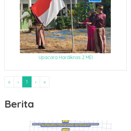
Upacara Hardiknas 2 MEI
«
‹
1
›
»
Berita